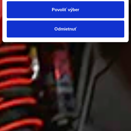
Povoliť výber
Odmietnuť